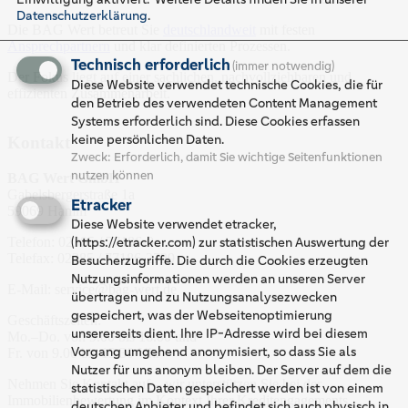
Datenschutzerklärung
.
Die BAG Wert betreut Sie
deutschlandweit
mit festen
Ansprechpartnern
und klar definierten Prozessen.
Technisch erforderlich
(immer notwendig)
Der Fokus liegt auf einer sachlichen, nachvollziehbaren und
Diese Website verwendet technische Cookies, die für
effizienten Zusammenarbeit.
den Betrieb des verwendeten Content Management
Systems erforderlich sind. Diese Cookies erfassen
keine persönlichen Daten.
Kontakt
Zweck
:
Erforderlich, damit Sie wichtige Seitenfunktionen
nutzen können
BAG Wert GmbH
Gabelsbergerstraße 1a
Etracker
59069 Hamm
Diese Website verwendet etracker,
(https://etracker.com) zur statistischen Auswertung der
Telefon: 02385 / 77186-0
Telefax: 02385 / 77186-2729
Besucherzugriffe. Die durch die Cookies erzeugten
Nutzungsinformationen werden an unseren Server
E-Mail: service@bag-wert.de
übertragen und zu Nutzungsanalysezwecken
gespeichert, was der Webseitenoptimierung
Geschäftszeiten:
unsererseits dient. Ihre IP-Adresse wird bei diesem
Mo.–Do. von 9.00 bis 16.00 und
Vorgang umgehend anonymisiert, so dass Sie als
Fr. von 9.00 bis 13.30 Uhr
Nutzer für uns anonym bleiben. Der Server auf dem die
Nehmen Sie Kontakt auf – wir unterstützen Sie bei der
statistischen Daten gespeichert werden ist von einem
Immobilienbewertung im Kontext Ihrer Kreditengagements.
deutschen Anbieter und befindet sich auch physisch in