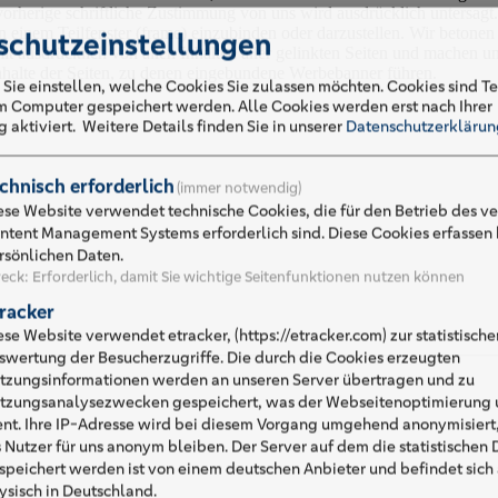
rige schriftliche Zustimmung von uns wird ausdrücklich untersagt. I
inem Teilfenster (frame) einzubinden oder darzustellen. Wir betonen a
schutzeinstellungen
it ausdrücklich von allen Inhalten aller gelinkten Seiten und machen uns 
halte der Seiten, zu denen eingebundene Werbebanner führen.
 Sie einstellen, welche Cookies Sie zulassen möchten. Cookies sind Te
em Computer gespeichert werden. Alle Cookies werden erst nach Ihrer
 aktiviert.
Weitere Details finden Sie in unserer
Datenschutzerklärun
chnisch erforderlich
(immer notwendig)
ese Website verwendet technische Cookies, die für den Betrieb des 
ntent Management Systems erforderlich sind. Diese Cookies erfassen 
rsönlichen Daten.
eck
:
Erforderlich, damit Sie wichtige Seitenfunktionen nutzen können
racker
ese Website verwendet etracker, (https://etracker.com) zur statistische
swertung der Besucherzugriffe. Die durch die Cookies erzeugten
tzungsinformationen werden an unseren Server übertragen und zu
tzungsanalysezwecken gespeichert, was der Webseitenoptimierung u
ent. Ihre IP-Adresse wird bei diesem Vorgang umgehend anonymisiert,
s Nutzer für uns anonym bleiben. Der Server auf dem die statistischen
speichert werden ist von einem deutschen Anbieter und befindet sich
ysisch in Deutschland.