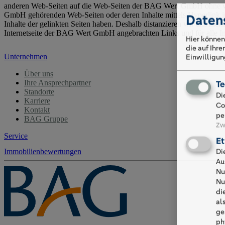
anderen Web-Seiten auf die Web-Seiten der BAG Wert GmbH ohne vorhe
GmbH gehörenden Web-Seiten oder deren Inhalte mittels Hyperlink in e
Daten
Inhalte der gelinkten Seiten haben. Deshalb distanzieren wir uns hierm
Internetseite der BAG Wert GmbH angebrachten Links und für alle In
Hier können
die auf Ihr
Unternehmen
Einwilligung
Über uns
Ihre Ansprechpartner
Te
Standorte
Di
Karriere
Co
Kontakt
pe
BAG Gruppe
Zw
Service
Et
Di
Immobilienbewertungen
Au
Nu
Nu
di
al
ge
ph