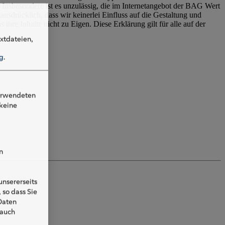
nsbesondere ist es unzulässig, die im Internetangebot der BAG Wert
usdrücklich, dass wir keinerlei Einfluss auf die Gestaltung und
ihre Inhalte nicht zu Eigen. Diese Erklärung gilt für alle auf der
xtdateien,
g
.
verwendeten
keine
n
nsererseits
 so dass Sie
 Daten
 auch